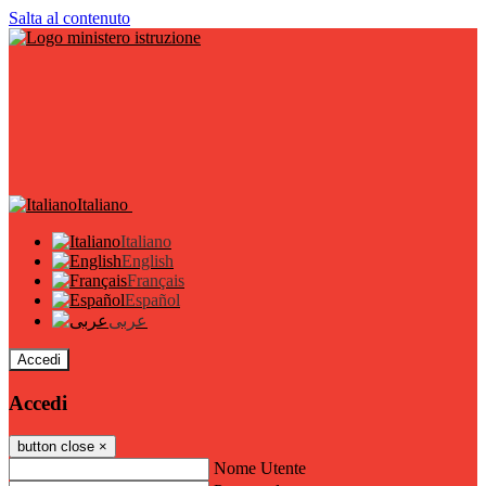
Salta al contenuto
Italiano
Italiano
English
Français
Español
عربى
Accedi
Accedi
button close
×
Nome Utente