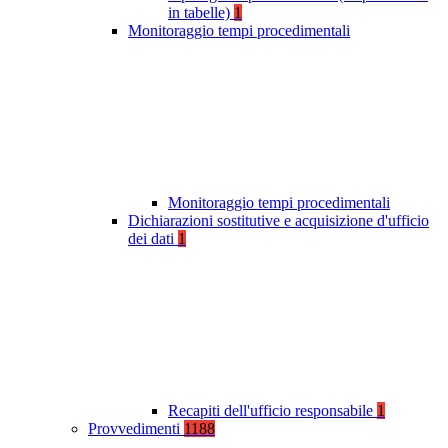
in tabelle)
1
Monitoraggio tempi procedimentali
Monitoraggio tempi procedimentali
Dichiarazioni sostitutive e acquisizione d'ufficio
dei dati
1
Recapiti dell'ufficio responsabile
1
Provvedimenti
1188