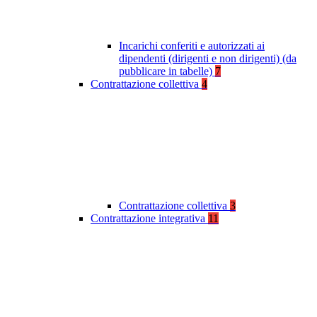
Incarichi conferiti e autorizzati ai
dipendenti (dirigenti e non dirigenti) (da
pubblicare in tabelle)
7
Contrattazione collettiva
4
Contrattazione collettiva
3
Contrattazione integrativa
11