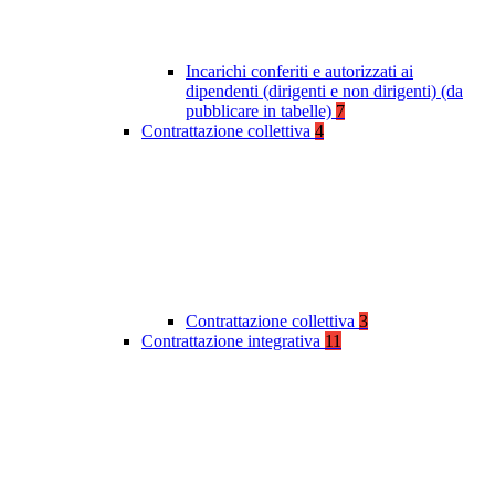
Incarichi conferiti e autorizzati ai
dipendenti (dirigenti e non dirigenti) (da
pubblicare in tabelle)
7
Contrattazione collettiva
4
Contrattazione collettiva
3
Contrattazione integrativa
11