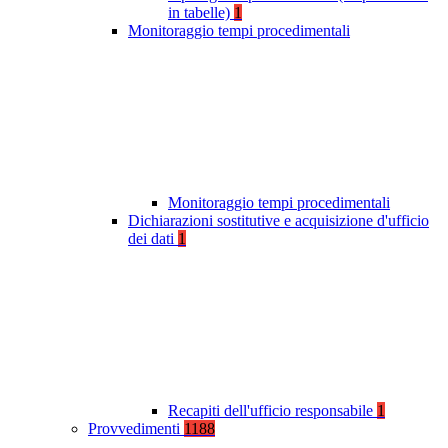
in tabelle)
1
Monitoraggio tempi procedimentali
Monitoraggio tempi procedimentali
Dichiarazioni sostitutive e acquisizione d'ufficio
dei dati
1
Recapiti dell'ufficio responsabile
1
Provvedimenti
1188