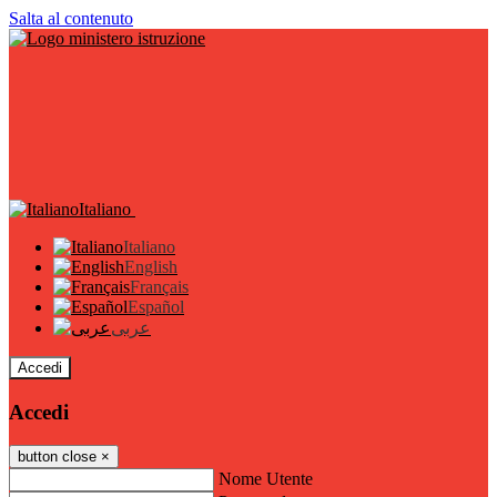
Salta al contenuto
Italiano
Italiano
English
Français
Español
عربى
Accedi
Accedi
button close
×
Nome Utente