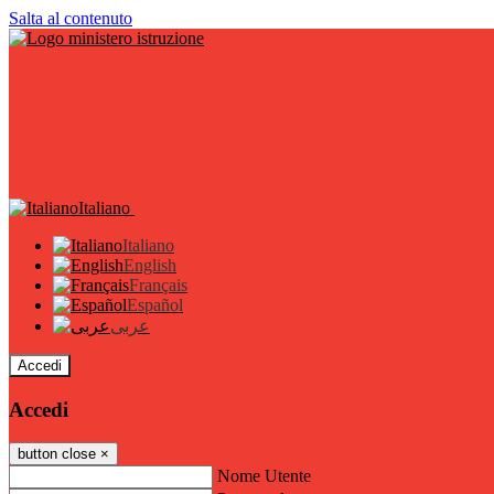
Salta al contenuto
Italiano
Italiano
English
Français
Español
عربى
Accedi
Accedi
button close
×
Nome Utente