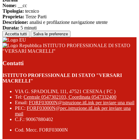
Nome:
__cc
Tipologia:
tecnico
Proprieta:
Terze Parti
Descrizione:
analisi e profilazione navigazione utente
Durata:
5 minuti
Accetta tutti
Salva le preferenze
ISTITUTO PROFESSIONALE DI STATO
"VERSARI MACRELLI"
Contatti
ISTITUTO PROFESSIONALE DI STATO "VERSARI
MACRELLI"
VIA G. SPADOLINI, 111, 47521 CESENA ( FC )
Tel:
Centrale 0547302103, Coordinata 0547332400
Email:
FORF03000N@istruzione.it
Link per inviare una mail
PEC:
FORF03000N@pec.istruzione.it
Link per inviare una
mail
C.F.: 90067880402
Cod. Mecc. FORF03000N