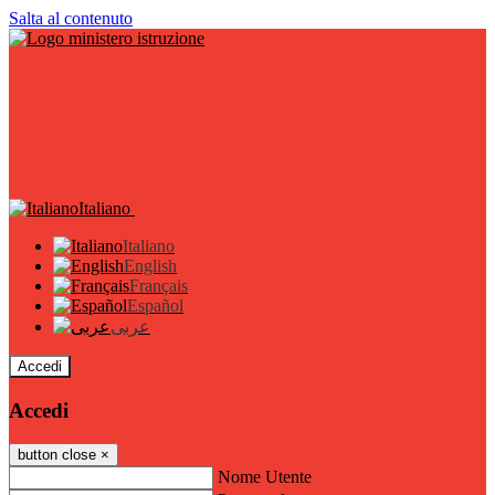
Salta al contenuto
Italiano
Italiano
English
Français
Español
عربى
Accedi
Accedi
button close
×
Nome Utente