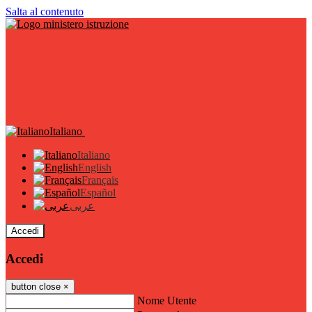
Salta al contenuto
Italiano
Italiano
English
Français
Español
عربى
Accedi
Accedi
button close
×
Nome Utente