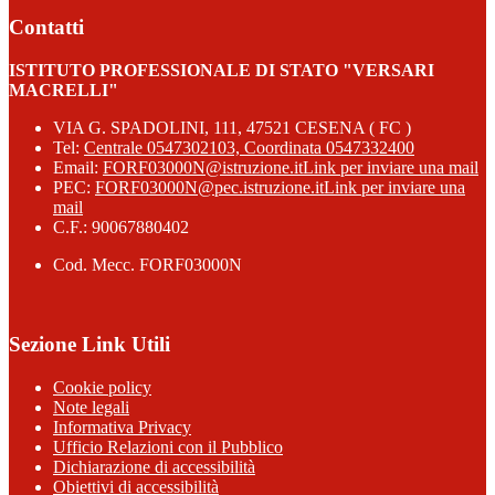
Contatti
ISTITUTO PROFESSIONALE DI STATO "VERSARI
MACRELLI"
VIA G. SPADOLINI, 111, 47521 CESENA ( FC )
Tel:
Centrale 0547302103, Coordinata 0547332400
Email:
FORF03000N@istruzione.it
Link per inviare una mail
PEC:
FORF03000N@pec.istruzione.it
Link per inviare una
mail
C.F.: 90067880402
Cod. Mecc. FORF03000N
Sezione Link Utili
Cookie policy
Note legali
Informativa Privacy
Ufficio Relazioni con il Pubblico
Dichiarazione di accessibilità
Obiettivi di accessibilità