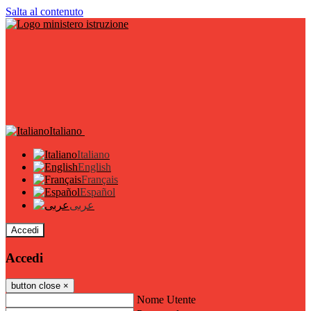
Salta al contenuto
Italiano
Italiano
English
Français
Español
عربى
Accedi
Accedi
button close
×
Nome Utente