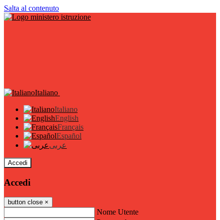
Salta al contenuto
Italiano
Italiano
English
Français
Español
عربى
Accedi
Accedi
button close
×
Nome Utente