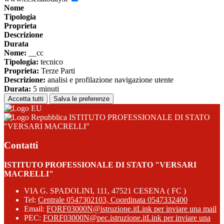
Nome
Tipologia
Proprieta
Descrizione
Durata
Nome:
__cc
Tipologia:
tecnico
Proprieta:
Terze Parti
Descrizione:
analisi e profilazione navigazione utente
Durata:
5 minuti
Accetta tutti
Salva le preferenze
ISTITUTO PROFESSIONALE DI STATO
"VERSARI MACRELLI"
Contatti
ISTITUTO PROFESSIONALE DI STATO "VERSARI
MACRELLI"
VIA G. SPADOLINI, 111, 47521 CESENA ( FC )
Tel:
Centrale 0547302103, Coordinata 0547332400
Email:
FORF03000N@istruzione.it
Link per inviare una mail
PEC:
FORF03000N@pec.istruzione.it
Link per inviare una