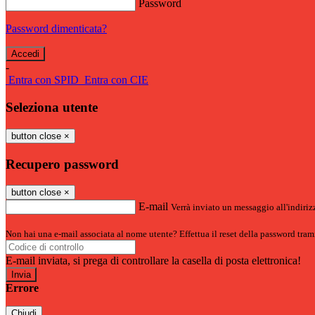
Password
Password dimenticata?
-
Entra con SPID
Entra con CIE
Seleziona utente
button close
×
Recupero password
button close
×
E-mail
Verrà inviato un messaggio all'indirizz
Non hai una e-mail associata al nome utente? Effettua il reset della password tram
E-mail inviata, si prega di controllare la casella di posta elettronica!
Errore
Chiudi