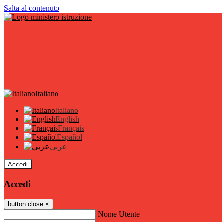
Salta al contenuto
Italiano
Italiano
English
Français
Español
عربى
Accedi
Accedi
button close
×
Nome Utente