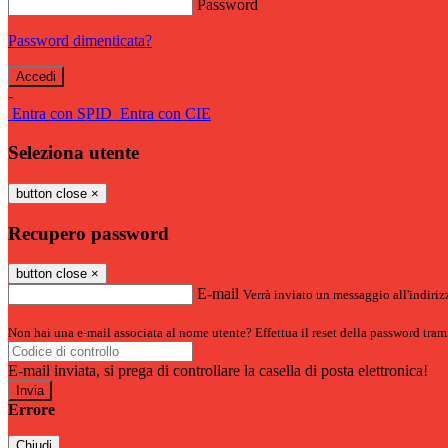
Password
Password dimenticata?
-
Entra con SPID
Entra con CIE
Seleziona utente
button close
×
Recupero password
button close
×
E-mail
Verrà inviato un messaggio all'indirizz
Non hai una e-mail associata al nome utente? Effettua il reset della password tram
E-mail inviata, si prega di controllare la casella di posta elettronica!
Errore
Chiudi