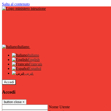
Salta al contenuto
Italiano
Italiano
English
Français
Español
عربى
Accedi
Accedi
button close
×
Nome Utente