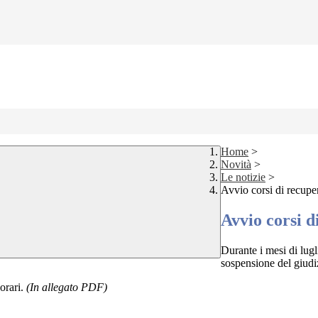
Home
>
Novità
>
Le notizie
>
Avvio corsi di recupe
Avvio corsi d
Durante i mesi di lugl
sospensione del giudi
 orari.
(In allegato PDF)