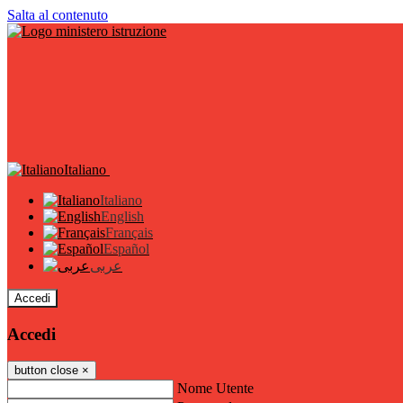
Salta al contenuto
Italiano
Italiano
English
Français
Español
عربى
Accedi
Accedi
button close
×
Nome Utente