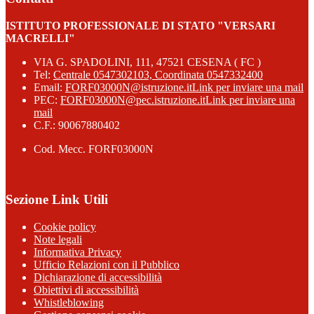
ISTITUTO PROFESSIONALE DI STATO "VERSARI
MACRELLI"
VIA G. SPADOLINI, 111, 47521 CESENA ( FC )
Tel:
Centrale 0547302103, Coordinata 0547332400
Email:
FORF03000N@istruzione.it
Link per inviare una mail
PEC:
FORF03000N@pec.istruzione.it
Link per inviare una
mail
C.F.: 90067880402
Cod. Mecc. FORF03000N
Sezione Link Utili
Cookie policy
Note legali
Informativa Privacy
Ufficio Relazioni con il Pubblico
Dichiarazione di accessibilità
Obiettivi di accessibilità
Whistleblowing