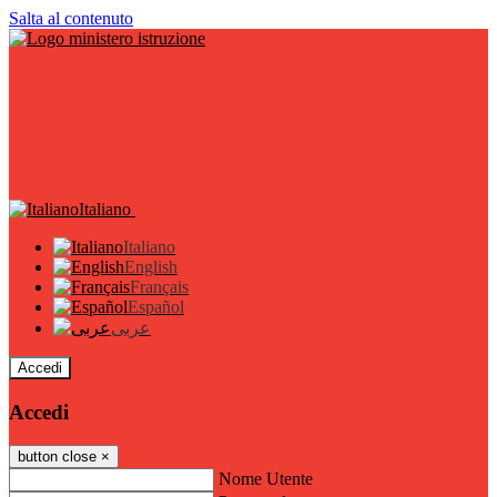
Salta al contenuto
Italiano
Italiano
English
Français
Español
عربى
Accedi
Accedi
button close
×
Nome Utente