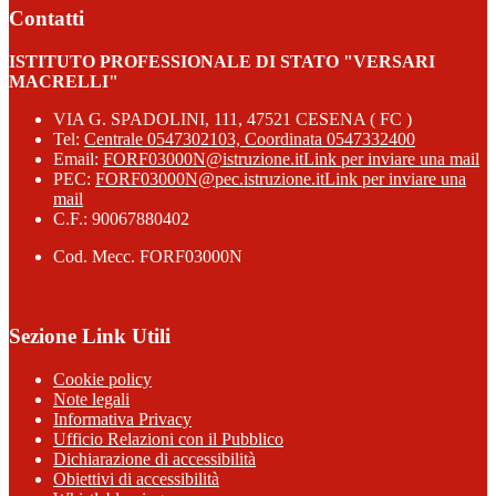
Contatti
ISTITUTO PROFESSIONALE DI STATO "VERSARI
MACRELLI"
VIA G. SPADOLINI, 111, 47521 CESENA ( FC )
Tel:
Centrale 0547302103, Coordinata 0547332400
Email:
FORF03000N@istruzione.it
Link per inviare una mail
PEC:
FORF03000N@pec.istruzione.it
Link per inviare una
mail
C.F.: 90067880402
Cod. Mecc. FORF03000N
Sezione Link Utili
Cookie policy
Note legali
Informativa Privacy
Ufficio Relazioni con il Pubblico
Dichiarazione di accessibilità
Obiettivi di accessibilità