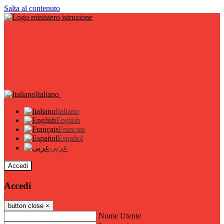
Salta al contenuto
Italiano
Italiano
English
Français
Español
عربى
Accedi
Accedi
button close
×
Nome Utente