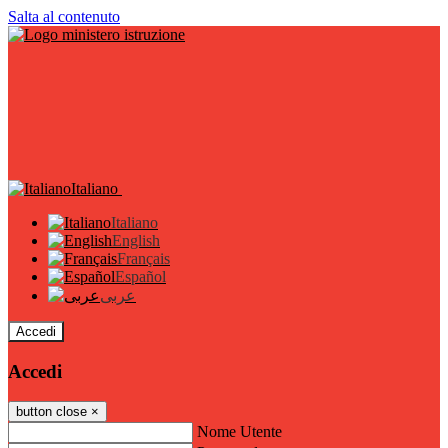
Salta al contenuto
Italiano
Italiano
English
Français
Español
عربى
Accedi
Accedi
button close
×
Nome Utente