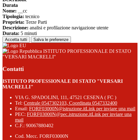
Durata
Nome:
__cc
Tipologia:
tecnico
Proprieta:
Terze Parti
Descrizione:
analisi e profilazione navigazione utente
Durata:
5 minuti
Accetta tutti
Salva le preferenze
ISTITUTO PROFESSIONALE DI STATO
"VERSARI MACRELLI"
Contatti
ISTITUTO PROFESSIONALE DI STATO "VERSARI
MACRELLI"
VIA G. SPADOLINI, 111, 47521 CESENA ( FC )
Tel:
Centrale 0547302103, Coordinata 0547332400
Email:
FORF03000N@istruzione.it
Link per inviare una mail
PEC:
FORF03000N@pec.istruzione.it
Link per inviare una
mail
C.F.: 90067880402
Cod. Mecc. FORF03000N