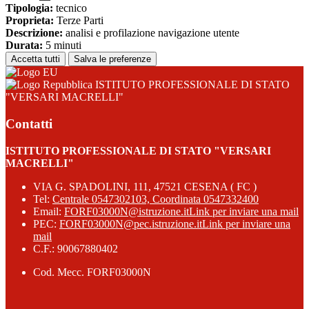
Tipologia:
tecnico
Proprieta:
Terze Parti
Descrizione:
analisi e profilazione navigazione utente
Durata:
5 minuti
Accetta tutti
Salva le preferenze
ISTITUTO PROFESSIONALE DI STATO
"VERSARI MACRELLI"
Contatti
ISTITUTO PROFESSIONALE DI STATO "VERSARI
MACRELLI"
VIA G. SPADOLINI, 111, 47521 CESENA ( FC )
Tel:
Centrale 0547302103, Coordinata 0547332400
Email:
FORF03000N@istruzione.it
Link per inviare una mail
PEC:
FORF03000N@pec.istruzione.it
Link per inviare una
mail
C.F.: 90067880402
Cod. Mecc. FORF03000N