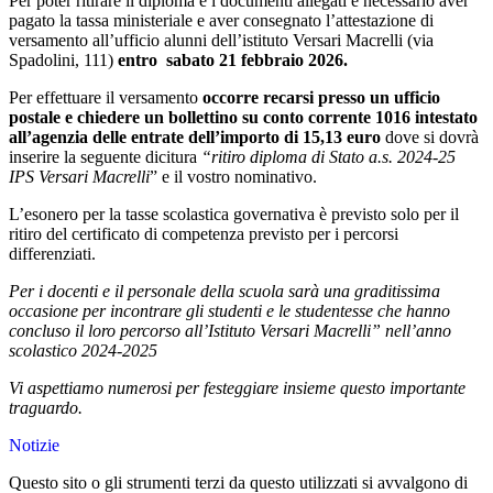
Per poter ritirare il diploma e i documenti allegati è necessario aver
pagato la tassa ministeriale e aver consegnato
l’attestazione di
versamento
all’ufficio alunni dell’istituto Versari Macrelli (via
Spadolini, 111)
entro
sabato 21 febbraio 2026.
Per effettuare il versamento
occorre recarsi presso un ufficio
postale e chiedere un bollettino su conto corrente 1016 intestato
all’agenzia delle entrate dell’importo di 15,13 euro
dove si dovrà
inserire la seguente dicitura
“ritiro diploma di Stato a.s. 2024-25
IPS Versari Macrelli
” e il vostro nominativo.
L’esonero per la tasse scolastica governativa è previsto solo per il
ritiro del certificato di competenza previsto per i percorsi
differenziati.
Per i docenti e il personale della scuola sarà una graditissima
occasione per incontrare gli studenti e le studentesse che hanno
concluso il loro percorso all’Istituto Versari Macrelli” nell’anno
scolastico 2024-2025
Vi aspettiamo numerosi per festeggiare insieme questo importante
traguardo.
Notizie
Questo sito o gli strumenti terzi da questo utilizzati si avvalgono di