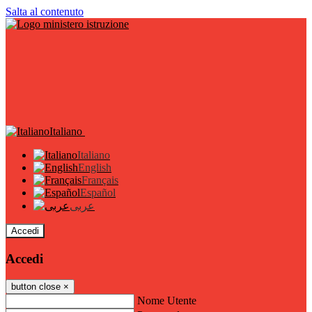
Salta al contenuto
Italiano
Italiano
English
Français
Español
عربى
Accedi
Accedi
button close
×
Nome Utente