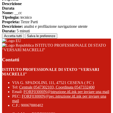
Descrizione
Durata
Nome:
__cc
Tipologia:
tecnico
Proprieta:
Terze Parti
Descrizione:
analisi e profilazione navigazione utente
Durata:
5 minuti
Accetta tutti
Salva le preferenze
ISTITUTO PROFESSIONALE DI STATO
"VERSARI MACRELLI"
Contatti
ISTITUTO PROFESSIONALE DI STATO "VERSARI
MACRELLI"
VIA G. SPADOLINI, 111, 47521 CESENA ( FC )
Tel:
Centrale 0547302103, Coordinata 0547332400
Email:
FORF03000N@istruzione.it
Link per inviare una mail
PEC:
FORF03000N@pec.istruzione.it
Link per inviare una
mail
C.F.: 90067880402