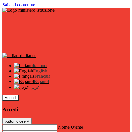
Salta al contenuto
Italiano
Italiano
English
Français
Español
عربى
Accedi
Accedi
button close
×
Nome Utente