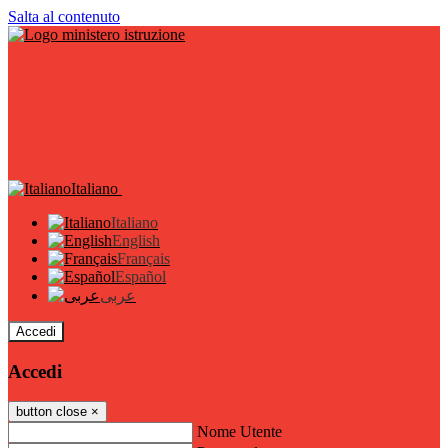
Salta al contenuto
Italiano
Italiano
English
Français
Español
عربى
Accedi
Accedi
button close
×
Nome Utente