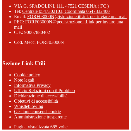
VIA G. SPADOLINI, 111, 47521 CESENA ( FC )
Tel:
Centrale 0547302103, Coordinata 0547332400
Email:
FORF03000N@istruzione.it
Link per inviare una mail
PEC:
FORF03000N@pec.istruzione.it
Link per inviare una
mail
C.F.: 90067880402
Cod. Mecc. FORF03000N
Sezione Link Utili
Cookie policy
Note legali
Informativa Privacy
Ufficio Relazioni con il Pubblico
Dichiarazione di accessibilità
Obiettivi di accessibilità
Whistleblowing
Gestione consensi cookie
Amministrazione trasparente
Pagina visualizzata
685
volte