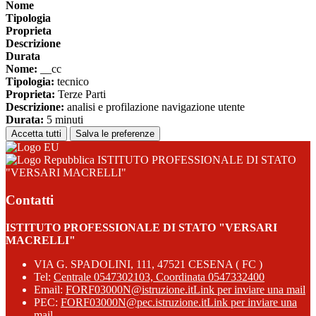
Nome
Tipologia
Proprieta
Descrizione
Durata
Nome:
__cc
Tipologia:
tecnico
Proprieta:
Terze Parti
Descrizione:
analisi e profilazione navigazione utente
Durata:
5 minuti
Accetta tutti
Salva le preferenze
ISTITUTO PROFESSIONALE DI STATO
"VERSARI MACRELLI"
Contatti
ISTITUTO PROFESSIONALE DI STATO "VERSARI
MACRELLI"
VIA G. SPADOLINI, 111, 47521 CESENA ( FC )
Tel:
Centrale 0547302103, Coordinata 0547332400
Email:
FORF03000N@istruzione.it
Link per inviare una mail
PEC:
FORF03000N@pec.istruzione.it
Link per inviare una
mail