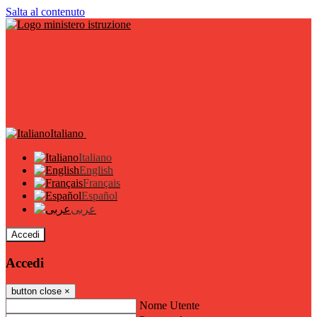
Salta al contenuto
Italiano
Italiano
English
Français
Español
عربى
Accedi
Accedi
button close
×
Nome Utente