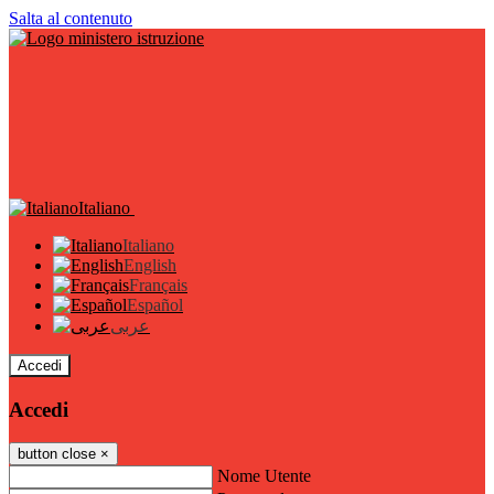
Salta al contenuto
Italiano
Italiano
English
Français
Español
عربى
Accedi
Accedi
button close
×
Nome Utente