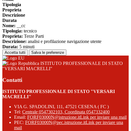
Tipologia
Proprieta
Descrizione
Durata
Nome:
__cc
Tipologia:
tecnico
Proprieta:
Terze Parti
Descrizione:
analisi e profilazione navigazione utente
Durata:
5 minuti
Accetta tutti
Salva le preferenze
ISTITUTO PROFESSIONALE DI STATO
"VERSARI MACRELLI"
Contatti
ISTITUTO PROFESSIONALE DI STATO "VERSARI
MACRELLI"
VIA G. SPADOLINI, 111, 47521 CESENA ( FC )
Tel:
Centrale 0547302103, Coordinata 0547332400
Email:
FORF03000N@istruzione.it
Link per inviare una mail
PEC:
FORF03000N@pec.istruzione.it
Link per inviare una
mail