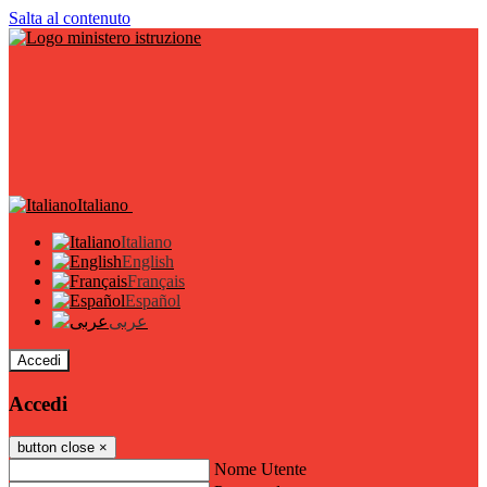
Salta al contenuto
Italiano
Italiano
English
Français
Español
عربى
Accedi
Accedi
button close
×
Nome Utente