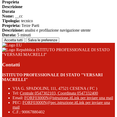
Proprieta
Descrizione
Durata
Nome:
__cc
Tipologia:
tecnico
Proprieta:
Terze Parti
Descrizione:
analisi e profilazione navigazione utente
Durata:
5 minuti
Accetta tutti
Salva le preferenze
ISTITUTO PROFESSIONALE DI STATO
"VERSARI MACRELLI"
Contatti
ISTITUTO PROFESSIONALE DI STATO "VERSARI
MACRELLI"
VIA G. SPADOLINI, 111, 47521 CESENA ( FC )
Tel:
Centrale 0547302103, Coordinata 0547332400
Email:
FORF03000N@istruzione.it
Link per inviare una mail
PEC:
FORF03000N@pec.istruzione.it
Link per inviare una
mail
C.F.: 90067880402