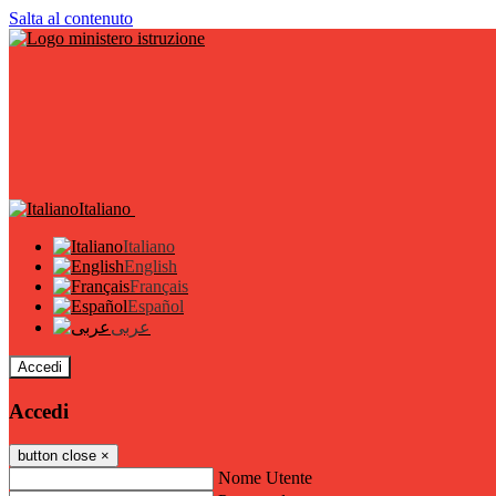
Salta al contenuto
Italiano
Italiano
English
Français
Español
عربى
Accedi
Accedi
button close
×
Nome Utente