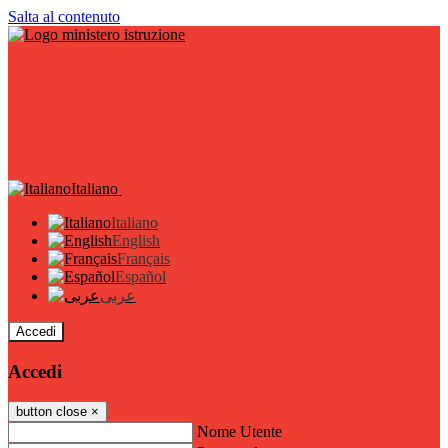
Salta al contenuto
Italiano
Italiano
English
Français
Español
عربى
Accedi
Accedi
button close
×
Nome Utente