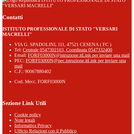
ISTITUTO PROFESSIONALE DI STATO
"VERSARI MACRELLI"
Contatti
ISTITUTO PROFESSIONALE DI STATO "VERSARI
MACRELLI"
VIA G. SPADOLINI, 111, 47521 CESENA ( FC )
Tel:
Centrale 0547302103, Coordinata 0547332400
Email:
FORF03000N@istruzione.it
Link per inviare una mail
PEC:
FORF03000N@pec.istruzione.it
Link per inviare una
mail
C.F.: 90067880402
Cod. Mecc. FORF03000N
Sezione Link Utili
Cookie policy
Note legali
Informativa Privacy
Ufficio Relazioni con il Pubblico