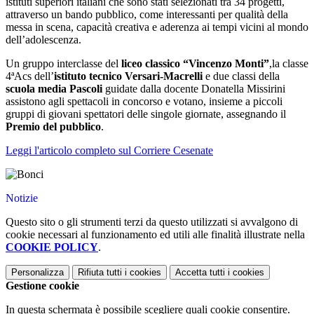
istituti superiori italiani che sono stati selezionati tra 34 progetti,
attraverso un bando pubblico, come interessanti per qualità della
messa in scena, capacità creativa e aderenza ai tempi vicini al mondo
dell’adolescenza.
Un gruppo interclasse del
liceo classico “Vincenzo Monti”
,la classe
4ªAcs dell’
istituto tecnico Versari-Macrelli
e due classi della
scuola media Pascoli
guidate dalla docente Donatella Missirini
assistono agli spettacoli in concorso e votano, insieme a piccoli
gruppi di giovani spettatori delle singole giornate, assegnando il
Premio del pubblico
.
Leggi l'articolo completo sul Corriere Cesenate
Notizie
Questo sito o gli strumenti terzi da questo utilizzati si avvalgono di
cookie necessari al funzionamento ed utili alle finalità illustrate nella
COOKIE POLICY
.
Personalizza
Rifiuta tutti
i cookies
Accetta tutti
i cookies
Gestione cookie
In questa schermata è possibile scegliere quali cookie consentire.