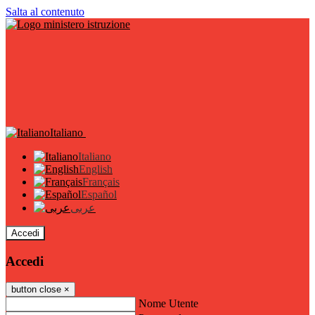
Salta al contenuto
Italiano
Italiano
English
Français
Español
عربى
Accedi
Accedi
button close
×
Nome Utente