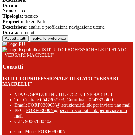
Durata
Nome:
__cc
Tipologia:
tecnico
Proprieta:
Terze Parti
Descrizione:
analisi e profilazione navigazione utente
Durata:
5 minuti
Accetta tutti
Salva le preferenze
ISTITUTO PROFESSIONALE DI STATO
"VERSARI MACRELLI"
Contatti
ISTITUTO PROFESSIONALE DI STATO "VERSARI
MACRELLI"
VIA G. SPADOLINI, 111, 47521 CESENA ( FC )
Tel:
Centrale 0547302103, Coordinata 0547332400
Email:
FORF03000N@istruzione.it
Link per inviare una mail
PEC:
FORF03000N@pec.istruzione.it
Link per inviare una
mail
C.F.: 90067880402
Cod. Mecc. FORF03000N