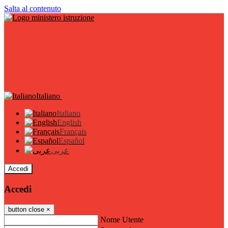
Salta al contenuto
Italiano
Italiano
English
Français
Español
عربى
Accedi
Accedi
button close
×
Nome Utente