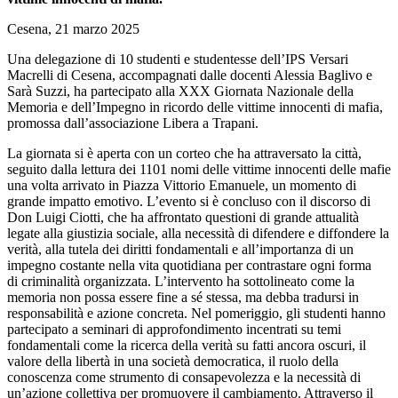
Cesena, 21 marzo 2025
Una delegazione di 10 studenti e studentesse dell’IPS Versari
Macrelli di Cesena, accompagnati dalle docenti Alessia Baglivo e
Sarà Suzzi, ha partecipato alla XXX Giornata Nazionale della
Memoria e dell’Impegno in ricordo delle vittime innocenti di mafia,
promossa dall’associazione Libera a Trapani.
La giornata si è aperta con un corteo che ha attraversato la città,
seguito dalla lettura dei 1101 nomi delle vittime innocenti delle mafie
una volta arrivato in Piazza Vittorio Emanuele, un momento di
grande impatto emotivo. L’evento si è concluso con il discorso di
Don Luigi Ciotti, che ha affrontato questioni di grande attualità
legate alla giustizia sociale, alla necessità di difendere e diffondere la
verità, alla tutela dei diritti fondamentali e all’importanza di un
impegno costante nella vita quotidiana per contrastare ogni forma
di criminalità organizzata. L’intervento ha sottolineato come la
memoria non possa essere fine a sé stessa, ma debba tradursi in
responsabilità e azione concreta. Nel pomeriggio, gli studenti hanno
partecipato a seminari di approfondimento incentrati su temi
fondamentali come la ricerca della verità su fatti ancora oscuri, il
valore della libertà in una società democratica, il ruolo della
conoscenza come strumento di consapevolezza e la necessità di
un’azione collettiva per promuovere il cambiamento. Attraverso il