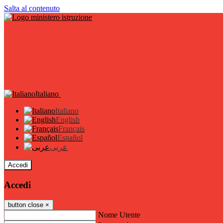
Salta al contenuto
Italiano
Italiano
English
Français
Español
عربى
Accedi
Accedi
button close
×
Nome Utente