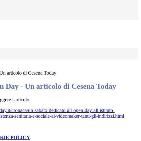
 Un articolo di Cesena Today
en Day - Un articolo di Cesena Today
ggere l'articolo
ay.it/cronaca/un-sabato-dedicato-all-open-day-all-istituto-
istenza-sanitaria-e-sociale-ai-videomaker-tanti-gli-indirizzi.html
KIE POLICY
.