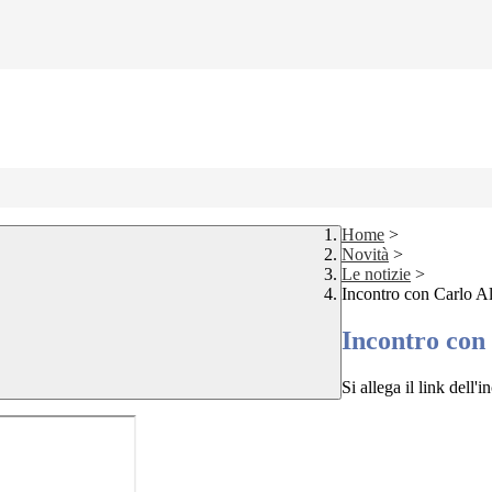
Home
>
Novità
>
Le notizie
>
Incontro con Carlo Al
Incontro con 
Si allega il link dell