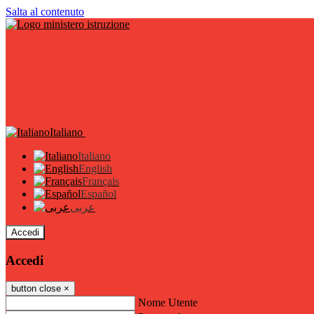
Salta al contenuto
Italiano
Italiano
English
Français
Español
عربى
Accedi
Accedi
button close
×
Nome Utente