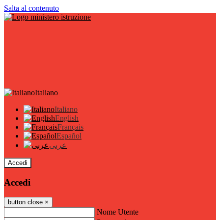
Salta al contenuto
Italiano
Italiano
English
Français
Español
عربى
Accedi
Accedi
button close
×
Nome Utente