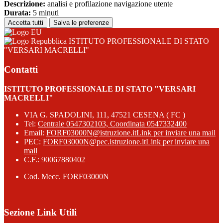
Descrizione:
analisi e profilazione navigazione utente
Durata:
5 minuti
Accetta tutti
Salva le preferenze
ISTITUTO PROFESSIONALE DI STATO
"VERSARI MACRELLI"
Contatti
ISTITUTO PROFESSIONALE DI STATO "VERSARI
MACRELLI"
VIA G. SPADOLINI, 111, 47521 CESENA ( FC )
Tel:
Centrale 0547302103, Coordinata 0547332400
Email:
FORF03000N@istruzione.it
Link per inviare una mail
PEC:
FORF03000N@pec.istruzione.it
Link per inviare una
mail
C.F.: 90067880402
Cod. Mecc. FORF03000N
Sezione Link Utili