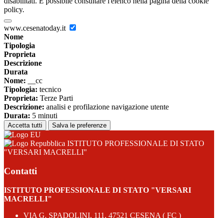
disabilitati. È possibile consultare l'elenco nella pagina della cookie
policy.
www.cesenatoday.it
Nome
Tipologia
Proprieta
Descrizione
Durata
Nome:
__cc
Tipologia:
tecnico
Proprieta:
Terze Parti
Descrizione:
analisi e profilazione navigazione utente
Durata:
5 minuti
Accetta tutti
Salva le preferenze
ISTITUTO PROFESSIONALE DI STATO
"VERSARI MACRELLI"
Contatti
ISTITUTO PROFESSIONALE DI STATO "VERSARI
MACRELLI"
VIA G. SPADOLINI, 111, 47521 CESENA ( FC )