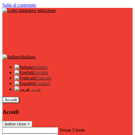
Salta al contenuto
Italiano
Italiano
English
Français
Español
عربى
Accedi
Accedi
button close
×
Nome Utente