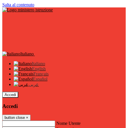
Salta al contenuto
Italiano
Italiano
English
Français
Español
عربى
Accedi
Accedi
button close
×
Nome Utente