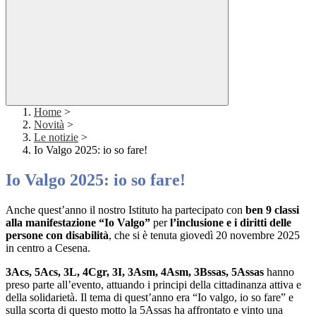
Home
>
Novità
>
Le notizie
>
Io Valgo 2025: io so fare!
Io Valgo 2025: io so fare!
Anche quest’anno il nostro Istituto ha partecipato con
ben 9 classi
alla manifestazione “Io Valgo”
per
l’inclusione e i diritti delle
persone con disabilità
, che si è tenuta giovedì 20 novembre 2025
in centro a Cesena.
3Acs, 5Acs, 3L, 4Cgr, 3I, 3Asm, 4Asm, 3Bssas, 5Assas
hanno
preso parte all’evento, attuando i principi della cittadinanza attiva e
della solidarietà. Il tema di quest’anno era “Io valgo, io so fare” e
sulla scorta di questo motto la 5Assas ha affrontato e vinto una