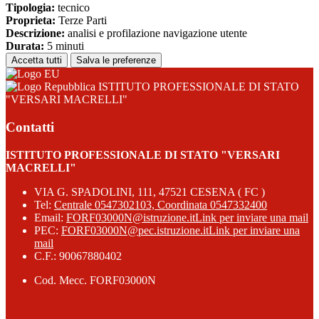
Tipologia:
tecnico
Proprieta:
Terze Parti
Descrizione:
analisi e profilazione navigazione utente
Durata:
5 minuti
Accetta tutti
Salva le preferenze
ISTITUTO PROFESSIONALE DI STATO
"VERSARI MACRELLI"
Contatti
ISTITUTO PROFESSIONALE DI STATO "VERSARI
MACRELLI"
VIA G. SPADOLINI, 111, 47521 CESENA ( FC )
Tel:
Centrale 0547302103, Coordinata 0547332400
Email:
FORF03000N@istruzione.it
Link per inviare una mail
PEC:
FORF03000N@pec.istruzione.it
Link per inviare una
mail
C.F.: 90067880402
Cod. Mecc. FORF03000N