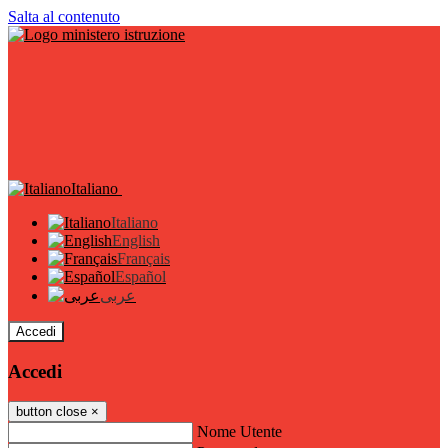
Salta al contenuto
Italiano
Italiano
English
Français
Español
عربى
Accedi
Accedi
button close
×
Nome Utente