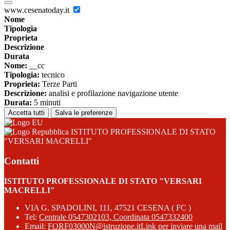
www.cesenatoday.it
Nome
Tipologia
Proprieta
Descrizione
Durata
Nome:
__cc
Tipologia:
tecnico
Proprieta:
Terze Parti
Descrizione:
analisi e profilazione navigazione utente
Durata:
5 minuti
Accetta tutti
Salva le preferenze
ISTITUTO PROFESSIONALE DI STATO
"VERSARI MACRELLI"
Contatti
ISTITUTO PROFESSIONALE DI STATO "VERSARI
MACRELLI"
VIA G. SPADOLINI, 111, 47521 CESENA ( FC )
Tel:
Centrale 0547302103, Coordinata 0547332400
Email:
FORF03000N@istruzione.it
Link per inviare una mail