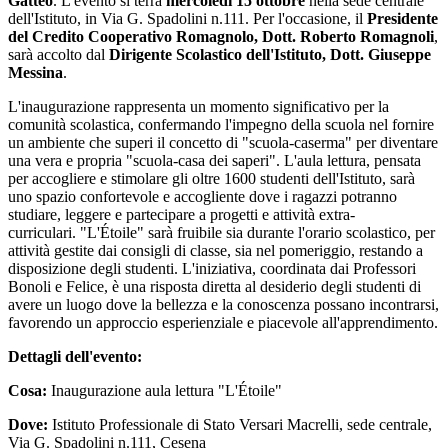
Gatteo
. L'evento si terrà
mercoledì 15 ottobre
nella sede centrale
dell'Istituto, in Via G. Spadolini n.111. Per l'occasione, il
Presidente
del Credito Cooperativo Romagnolo, Dott. Roberto
Romagnoli
,
sarà accolto dal
Dirigente Scolastico dell'Istituto, Dott. Giuseppe
Messina
.
L'inaugurazione rappresenta un momento significativo per la
comunità scolastica, confermando l'impegno della scuola nel fornire
un ambiente che superi il concetto di "scuola-caserma" per diventare
una vera e propria "scuola-casa dei saperi". L'aula lettura, pensata
per accogliere e stimolare gli oltre 1600 studenti dell'Istituto, sarà
uno spazio confortevole e accogliente dove i ragazzi potranno
studiare, leggere e partecipare a progetti e attività extra-
curriculari. "L'Étoile" sarà fruibile sia durante l'orario scolastico, per
attività gestite dai consigli di classe, sia nel pomeriggio, restando a
disposizione degli studenti. L'iniziativa, coordinata dai Professori
Bonoli e Felice, è una risposta diretta al desiderio degli studenti di
avere un luogo dove la bellezza e la conoscenza possano incontrarsi,
favorendo un approccio esperienziale e piacevole all'apprendimento.
Dettagli dell'evento:
Cosa:
Inaugurazione aula lettura "L'Étoile"
Dove:
Istituto Professionale di Stato Versari Macrelli, sede centrale,
Via G. Spadolini n.111, Cesena