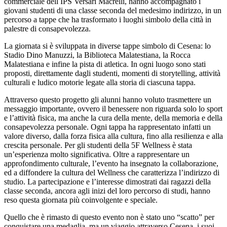
commerciale dell IPS Versari Macrelli, hanno accompagnato i
giovani studenti di una classe seconda del medesimo indirizzo, in un
percorso a tappe che ha trasformato i luoghi simbolo della città in
palestre di consapevolezza.
La giornata si è sviluppata in diverse tappe simbolo di Cesena: lo
Stadio Dino Manuzzi, la Biblioteca Malatestiana, la Rocca
Malatestiana e infine la pista di atletica. In ogni luogo sono stati
proposti, direttamente dagli studenti, momenti di storytelling, attività
culturali e ludico motorie legate alla storia di ciascuna tappa.
Attraverso questo progetto gli alunni hanno voluto trasmettere un
messaggio importante, ovvero il benessere non riguarda solo lo sport
e l’attività fisica, ma anche la cura della mente, della memoria e della
consapevolezza personale. Ogni tappa ha rappresentato infatti un
valore diverso, dalla forza fisica alla cultura, fino alla resilienza e alla
crescita personale. Per gli studenti della 5F Wellness è stata
un’esperienza molto significativa. Oltre a rappresentare un
approfondimento culturale, l’evento ha insegnato la collaborazione,
ed a diffondere la cultura del Wellness che caratterizza l’indirizzo di
studio. La partecipazione e l’interesse dimostrati dai ragazzi della
classe seconda, ancora agli inizi del loro percorso di studi, hanno
reso questa giornata più coinvolgente e speciale.
Quello che è rimasto di questo evento non è stato uno “scatto” per
conquistare una medaglia, ma un viaggio attraverso Cesena, i suoi