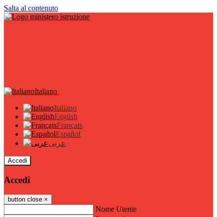
Salta al contenuto
Italiano
Italiano
English
Français
Español
عربى
Accedi
Accedi
button close
×
Nome Utente