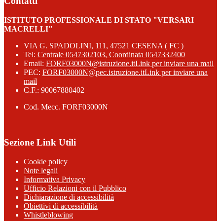
Contatti
ISTITUTO PROFESSIONALE DI STATO "VERSARI
MACRELLI"
VIA G. SPADOLINI, 111, 47521 CESENA ( FC )
Tel:
Centrale 0547302103, Coordinata 0547332400
Email:
FORF03000N@istruzione.it
Link per inviare una mail
PEC:
FORF03000N@pec.istruzione.it
Link per inviare una
mail
C.F.: 90067880402
Cod. Mecc. FORF03000N
Sezione Link Utili
Cookie policy
Note legali
Informativa Privacy
Ufficio Relazioni con il Pubblico
Dichiarazione di accessibilità
Obiettivi di accessibilità
Whistleblowing