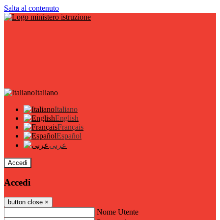
Salta al contenuto
Italiano
Italiano
English
Français
Español
عربى
Accedi
Accedi
button close
×
Nome Utente