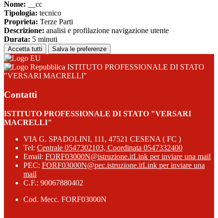
Nome:
__cc
Tipologia:
tecnico
Proprieta:
Terze Parti
Descrizione:
analisi e profilazione navigazione utente
Durata:
5 minuti
Accetta tutti
Salva le preferenze
ISTITUTO PROFESSIONALE DI STATO
"VERSARI MACRELLI"
Contatti
ISTITUTO PROFESSIONALE DI STATO "VERSARI
MACRELLI"
VIA G. SPADOLINI, 111, 47521 CESENA ( FC )
Tel:
Centrale 0547302103, Coordinata 0547332400
Email:
FORF03000N@istruzione.it
Link per inviare una mail
PEC:
FORF03000N@pec.istruzione.it
Link per inviare una
mail
C.F.: 90067880402
Cod. Mecc. FORF03000N