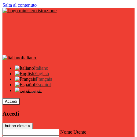
Salta al contenuto
Italiano
Italiano
English
Français
Español
عربى
Accedi
Accedi
button close
×
Nome Utente