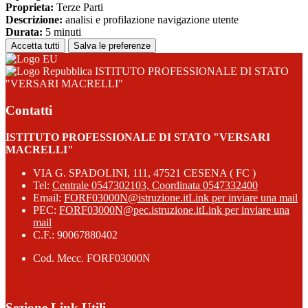
Proprieta:
Terze Parti
Descrizione:
analisi e profilazione navigazione utente
Durata:
5 minuti
Accetta tutti
Salva le preferenze
ISTITUTO PROFESSIONALE DI STATO
"VERSARI MACRELLI"
Contatti
ISTITUTO PROFESSIONALE DI STATO "VERSARI
MACRELLI"
VIA G. SPADOLINI, 111, 47521 CESENA ( FC )
Tel:
Centrale 0547302103, Coordinata 0547332400
Email:
FORF03000N@istruzione.it
Link per inviare una mail
PEC:
FORF03000N@pec.istruzione.it
Link per inviare una
mail
C.F.: 90067880402
Cod. Mecc. FORF03000N
Sezione Link Utili