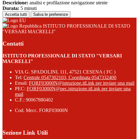
Descrizione:
analisi e profilazione navigazione utente
Durata:
5 minuti
Accetta tutti
Salva le preferenze
ISTITUTO PROFESSIONALE DI STATO
"VERSARI MACRELLI"
Contatti
ISTITUTO PROFESSIONALE DI STATO "VERSARI
MACRELLI"
VIA G. SPADOLINI, 111, 47521 CESENA ( FC )
Tel:
Centrale 0547302103, Coordinata 0547332400
Email:
FORF03000N@istruzione.it
Link per inviare una mail
PEC:
FORF03000N@pec.istruzione.it
Link per inviare una
mail
C.F.: 90067880402
Cod. Mecc. FORF03000N
Sezione Link Utili