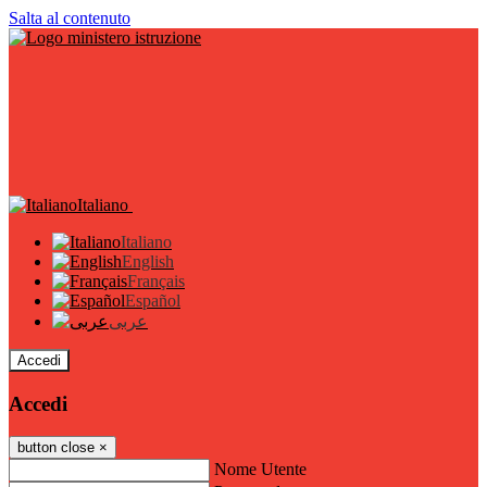
Salta al contenuto
Italiano
Italiano
English
Français
Español
عربى
Accedi
Accedi
button close
×
Nome Utente