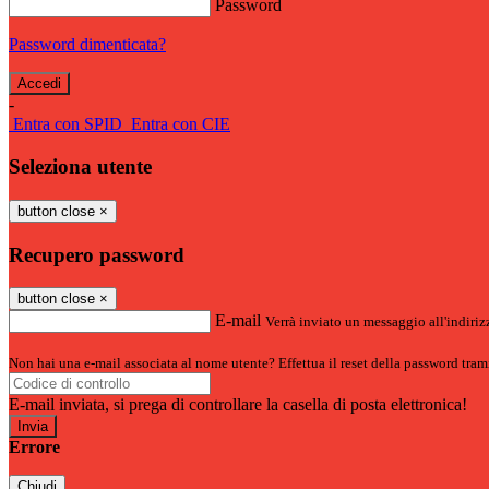
Password
Password dimenticata?
-
Entra con SPID
Entra con CIE
Seleziona utente
button close
×
Recupero password
button close
×
E-mail
Verrà inviato un messaggio all'indirizz
Non hai una e-mail associata al nome utente? Effettua il reset della password tram
E-mail inviata, si prega di controllare la casella di posta elettronica!
Errore
Chiudi