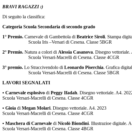
BRAVI RAGAZZI :)
Di seguito la classifica:
Categoria Scuola Secondaria di secondo grado
1° Premio.
Carnevale di Gambettola di
Beatrice Siroli
. Stampa digit
Scuola Iris –Versari di Cesena. Classe 5BGR
2° Premio.
Natura a colori di
Alessia Casanova
. Disegno vettoriale.
Scuola Versari-Macrelli di Cesena. Classe 4CGR
3° premio.
Lo Straccivendolo di
Leonardo Piserchia
. Grafica digit
Scuola Versari-Macrelli di Cesena. Classe 5BGR
LAVORI SEGNALATI
• Carnevale esplosivo
di
Peggy Ifadah
. Disegno vettoriale. A4. 202
Scuola Versari-Macrelli di Cesena. Classe 4CGR
• Gioia
di
Megan Molari
. Disegno vettoriale. A4. 2023
Scuola Versari-Macrelli di Cesena. Classe 4CGR
• Maschera di Carnevale
di
Nicolò Biondini
. Illustrazioe digitale. 
Scuola Versari-Macrelli di Cesena. Classe 4BGR