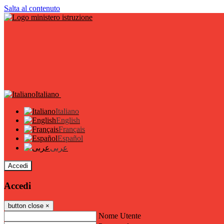
Salta al contenuto
Italiano
Italiano
English
Français
Español
عربى
Accedi
Accedi
button close
×
Nome Utente