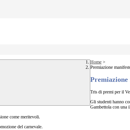
Home
>
Premiazione manifes
Premiazione 
Tris di premi per il Ve
Gli studenti hanno co
Gambettola con una ill
ssione come meritevoli.
promozione del carnevale.