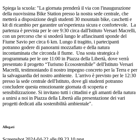
Spiega la scuola: "La giornata prenderà il via con l'inaugurazione
della nuovissima Bike Station presso la nostra sede centrale, che
metterà a disposizione degli studenti 30 mountain bike, caschetti e
kit di ricambio per garantire un'esperienza sicura e confortevole. La
partenza è prevista per le ore 9:30 circa dall'Istituto Versari Macrelli,
con un percorso che si snoderà lungo le affascinanti sponde del
Fiume Savio per circa 6 km. Lungo il tragitto, i partecipanti
potranno godere di panorami mozzafiato e della natura
incontaminata che circonda il fiume. Una sosta strategica è
programmata per le ore 11:00 in Piazza della Libertà, dove verrà
presentato il progetto “Turismo Ecosostenibile” dell'Istituto Versari
Macrelli, testimoniando il nostro impegno concreto per la Terra e per
la salvaguardia del nostro ambiente. L'arrivo è previsto per le 12:30
presso la sede centrale dell'Istituto, dove gli studenti potranno
concludere questa emozionante giornata di scoperta e
sensibilizzazione. Si invitano tutti i cittadini e gli amanti della natura
a unirsi a noi in Piazza della Libertà alla presentazione dei vari
progetti dedicati alla sostenibilità ambientale".
Allegati
Screenshot 2024-04-22 alle 09.23.10.png