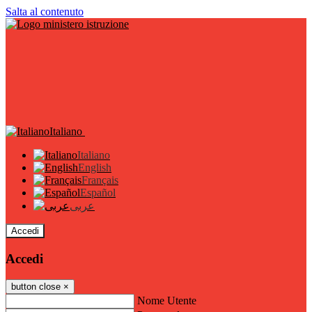
Salta al contenuto
Italiano
Italiano
English
Français
Español
عربى
Accedi
Accedi
button close
×
Nome Utente