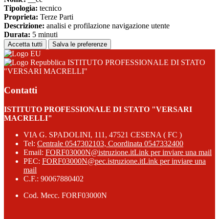
Tipologia:
tecnico
Proprieta:
Terze Parti
Descrizione:
analisi e profilazione navigazione utente
Durata:
5 minuti
Accetta tutti
Salva le preferenze
ISTITUTO PROFESSIONALE DI STATO
"VERSARI MACRELLI"
Contatti
ISTITUTO PROFESSIONALE DI STATO "VERSARI
MACRELLI"
VIA G. SPADOLINI, 111, 47521 CESENA ( FC )
Tel:
Centrale 0547302103, Coordinata 0547332400
Email:
FORF03000N@istruzione.it
Link per inviare una mail
PEC:
FORF03000N@pec.istruzione.it
Link per inviare una
mail
C.F.: 90067880402
Cod. Mecc. FORF03000N