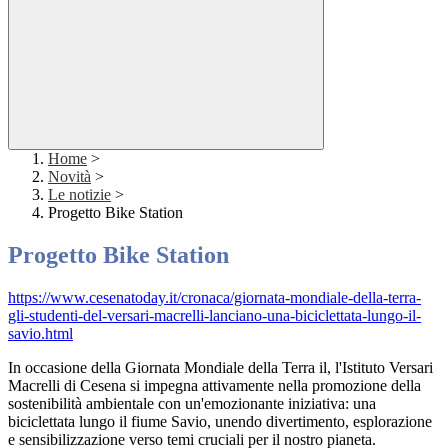
Home
>
Novità
>
Le notizie
>
Progetto Bike Station
Progetto Bike Station
https://www.cesenatoday.it/cronaca/giornata-mondiale-della-terra-
gli-studenti-del-versari-macrelli-lanciano-una-biciclettata-lungo-il-
savio.html
In occasione della Giornata Mondiale della Terra il, l'Istituto Versari
Macrelli di Cesena si impegna attivamente nella promozione della
sostenibilità ambientale con un'emozionante iniziativa: una
biciclettata lungo il fiume Savio, unendo divertimento, esplorazione
e sensibilizzazione verso temi cruciali per il nostro pianeta.