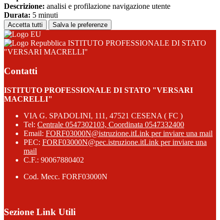
Descrizione:
analisi e profilazione navigazione utente
Durata:
5 minuti
Accetta tutti
Salva le preferenze
ISTITUTO PROFESSIONALE DI STATO
"VERSARI MACRELLI"
Contatti
ISTITUTO PROFESSIONALE DI STATO "VERSARI
MACRELLI"
VIA G. SPADOLINI, 111, 47521 CESENA ( FC )
Tel:
Centrale 0547302103, Coordinata 0547332400
Email:
FORF03000N@istruzione.it
Link per inviare una mail
PEC:
FORF03000N@pec.istruzione.it
Link per inviare una
mail
C.F.: 90067880402
Cod. Mecc. FORF03000N
Sezione Link Utili