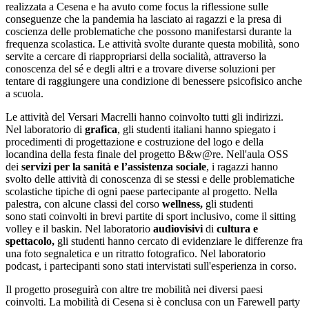
realizzata a Cesena e ha avuto come
focus la riflessione sulle
conseguenze che la pandemia ha lasciato ai ragazzi e la presa di
coscienza delle problematiche che possono manifestarsi durante la
frequenza scolastica. Le attività svolte durante questa mobilità, sono
servite a cercare di riappropriarsi della socialità, attraverso la
conoscenza del sé e degli altri e a trovare diverse soluzioni per
tentare di raggiungere una condizione di benessere psicofisico anche
a scuola.
Le attività del Versari Macrelli hanno coinvolto tutti gli indirizzi.
Nel laboratorio di
grafica
, gli studenti italiani hanno spiegato i
procedimenti di progettazione e costruzione del logo e della
locandina della festa finale del progetto B&w@re.
Nell'aula OSS
dei
servizi per la sanità e l’assistenza sociale
, i ragazzi hanno
svolto delle attività di conoscenza di se stessi e delle problematiche
scolastiche tipiche di ogni paese partecipante al progetto. Nella
palestra, con alcune classi del corso
wellness,
gli studenti
sono stati coinvolti in brevi partite di sport inclusivo, come il sitting
volley e il baskin. Nel laboratorio
audiovisivi
di
cultura e
spettacolo,
gli studenti hanno cercato di evidenziare le differenze fra
una foto segnaletica e un ritratto fotografico. Nel laboratorio
podcast, i partecipanti sono stati intervistati sull'esperienza in corso.
Il progetto proseguirà con altre tre mobilità nei diversi paesi
coinvolti. La mobilità di Cesena si è conclusa con un
Farewell
party