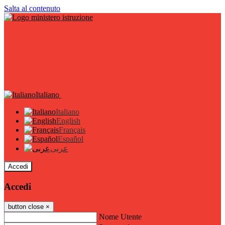
Salta al contenuto
Italiano
Italiano
English
Français
Español
عربى
Accedi
Accedi
button close
×
Nome Utente