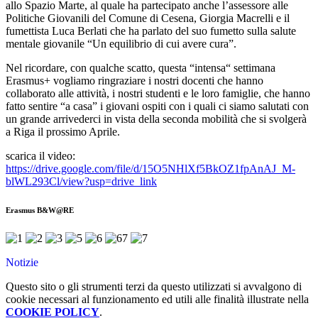
allo Spazio Marte, al quale ha partecipato anche l’assessore alle
Politiche Giovanili del Comune di Cesena,
Giorgia Macrelli e il
fumettista Luca Berlati che ha parlato del suo fumetto
sulla salute
mentale giovanile “Un equilibrio di cui avere cura”.
Nel ricordare, con qualche scatto, questa “intensa“ settimana
Erasmus+ vogliamo ringraziare i nostri docenti che hanno
collaborato alle attività, i nostri studenti e le loro famiglie, che hanno
fatto sentire “a casa” i giovani ospiti con i quali ci siamo salutati con
un grande arrivederci in vista della seconda mobilità che si svolgerà
a Riga il prossimo Aprile.
scarica il video:
https://drive.google.com/file/d/15O5NHlXf5BkOZ1fpAnAJ_M-
blWL293Cl/view?usp=drive_link
Erasmus B&W@RE
Notizie
Questo sito o gli strumenti terzi da questo utilizzati si avvalgono di
cookie necessari al funzionamento ed utili alle finalità illustrate nella
COOKIE POLICY
.