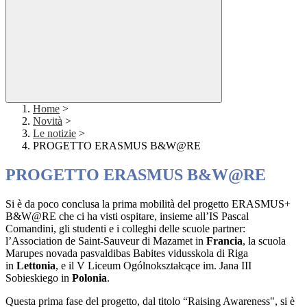
Home
>
Novità
>
Le notizie
>
PROGETTO ERASMUS B&W@RE
PROGETTO ERASMUS B&W@RE
Si è da poco conclusa la prima mobilità del progetto ERASMUS+
B&W@RE che ci ha visti ospitare, insieme all’IS Pascal
Comandini, gli studenti e i colleghi delle scuole partner:
l’Association de Saint-Sauveur di Mazamet in
Francia
, la scuola
Marupes novada pasvaldibas Babites vidusskola di Riga
in
Lettonia
, e il V Liceum Ogólnokształcące im. Jana III
Sobieskiego in
Polonia
.
Questa prima fase del progetto,
dal titolo “Raising Awareness",
si è