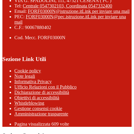
VIA G. SPADOLINI, 111, 47521 CESENA ( FC )
Tel:
Centrale 0547302103, Coordinata 0547332400
Email:
FORF03000N@istruzione.it
Link per inviare una mail
PEC:
FORF03000N@pec.istruzione.it
Link per inviare una
mail
C.F.: 90067880402
Cod. Mecc. FORF03000N
Sezione Link Utili
Cookie policy
Note legali
Informativa Privacy
Ufficio Relazioni con il Pubblico
Dichiarazione di accessibilità
Obiettivi di accessibilità
Whistleblowing
Gestione consensi cookie
Amministrazione trasparente
Pagina visualizzata
609
volte