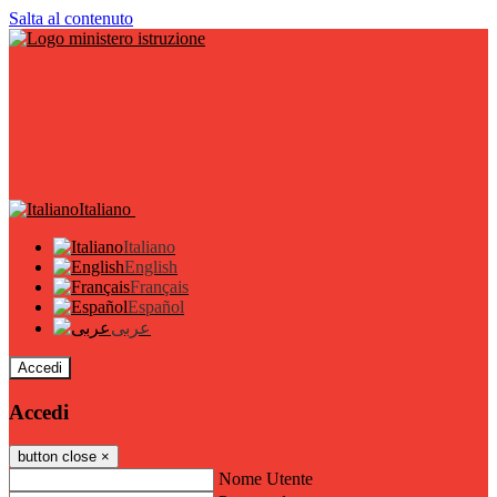
Salta al contenuto
Italiano
Italiano
English
Français
Español
عربى
Accedi
Accedi
button close
×
Nome Utente