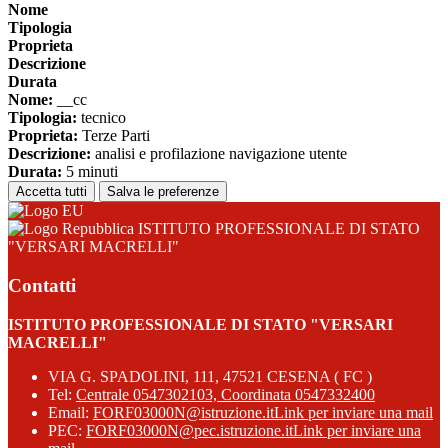
Nome
Tipologia
Proprieta
Descrizione
Durata
Nome:
__cc
Tipologia:
tecnico
Proprieta:
Terze Parti
Descrizione:
analisi e profilazione navigazione utente
Durata:
5 minuti
Accetta tutti
Salva le preferenze
ISTITUTO PROFESSIONALE DI STATO
"VERSARI MACRELLI"
Contatti
ISTITUTO PROFESSIONALE DI STATO "VERSARI
MACRELLI"
VIA G. SPADOLINI, 111, 47521 CESENA ( FC )
Tel:
Centrale 0547302103, Coordinata 0547332400
Email:
FORF03000N@istruzione.it
Link per inviare una mail
PEC:
FORF03000N@pec.istruzione.it
Link per inviare una