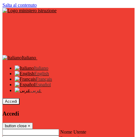
Salta al contenuto
Italiano
Italiano
English
Français
Español
عربى
Accedi
Accedi
button close
×
Nome Utente