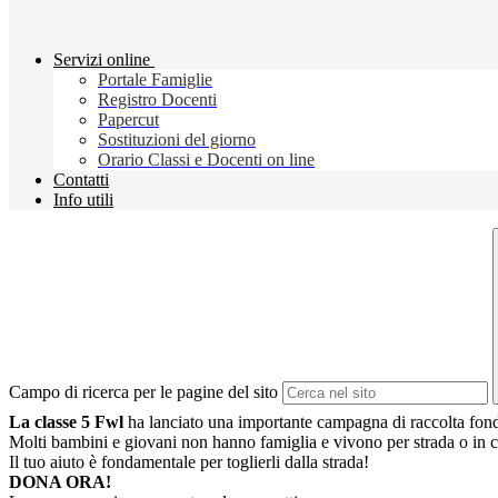
Servizi online
Portale Famiglie
Registro Docenti
Papercut
Sostituzioni del giorno
Orario Classi e Docenti on line
Contatti
Info utili
Campo di ricerca per le pagine del sito
La classe 5 Fwl
ha lanciato
una importante
campagna di raccolta fond
Molti bambini e giovani non hanno famiglia e vivono per strada o in car
Il tuo aiuto è fondamentale per toglierli dalla strada!
DONA ORA!