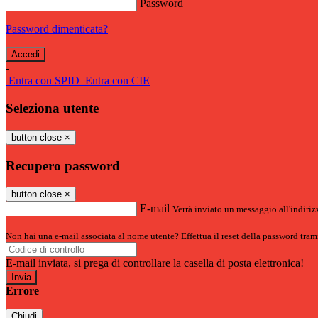
Password
Password dimenticata?
-
Entra con SPID
Entra con CIE
Seleziona utente
button close
×
Recupero password
button close
×
E-mail
Verrà inviato un messaggio all'indirizz
Non hai una e-mail associata al nome utente? Effettua il reset della password tram
E-mail inviata, si prega di controllare la casella di posta elettronica!
Errore
Chiudi