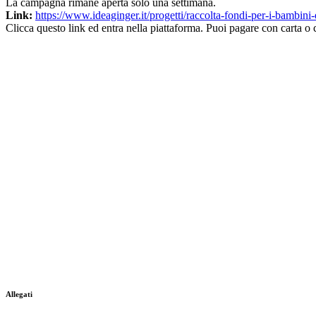
La campagna rimane aperta solo una settimana.
Link:
https://www.ideaginger.it/progetti/raccolta-fondi-per-i-bambin
Clicca questo link ed entra nella piattaforma. Puoi pagare con carta o 
Allegati