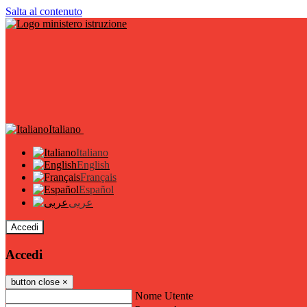
Salta al contenuto
Italiano
Italiano
English
Français
Español
عربى
Accedi
Accedi
button close
×
Nome Utente