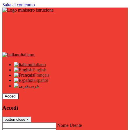
Salta al contenuto
Italiano
Italiano
English
Français
Español
عربى
Accedi
Accedi
button close
×
Nome Utente