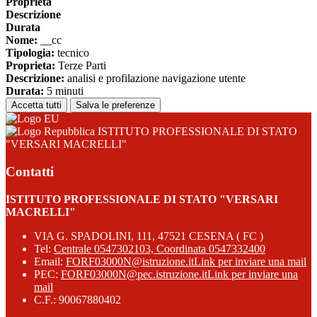
Proprieta
Descrizione
Durata
Nome:
__cc
Tipologia:
tecnico
Proprieta:
Terze Parti
Descrizione:
analisi e profilazione navigazione utente
Durata:
5 minuti
Accetta tutti
Salva le preferenze
ISTITUTO PROFESSIONALE DI STATO
"VERSARI MACRELLI"
Contatti
ISTITUTO PROFESSIONALE DI STATO "VERSARI
MACRELLI"
VIA G. SPADOLINI, 111, 47521 CESENA ( FC )
Tel:
Centrale 0547302103, Coordinata 0547332400
Email:
FORF03000N@istruzione.it
Link per inviare una mail
PEC:
FORF03000N@pec.istruzione.it
Link per inviare una
mail
C.F.: 90067880402