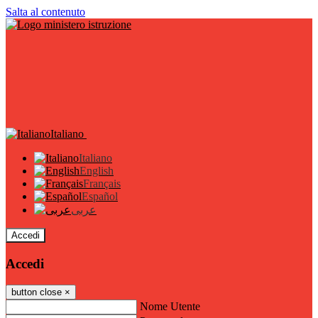
Salta al contenuto
Italiano
Italiano
English
Français
Español
عربى
Accedi
Accedi
button close
×
Nome Utente