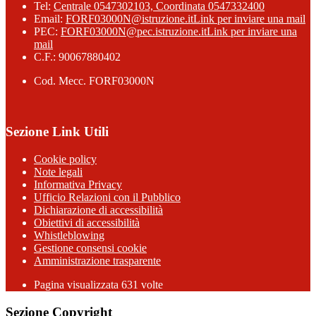
Tel:
Centrale 0547302103, Coordinata 0547332400
Email:
FORF03000N@istruzione.it
Link per inviare una mail
PEC:
FORF03000N@pec.istruzione.it
Link per inviare una
mail
C.F.: 90067880402
Cod. Mecc. FORF03000N
Sezione Link Utili
Cookie policy
Note legali
Informativa Privacy
Ufficio Relazioni con il Pubblico
Dichiarazione di accessibilità
Obiettivi di accessibilità
Whistleblowing
Gestione consensi cookie
Amministrazione trasparente
Pagina visualizzata
631
volte
Sezione Copyright