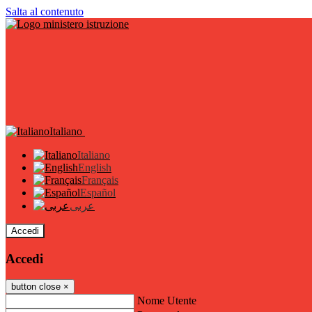
Salta al contenuto
Italiano
Italiano
English
Français
Español
عربى
Accedi
Accedi
button close
×
Nome Utente