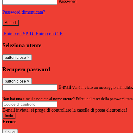
Password
Password dimenticata?
-
Entra con SPID
Entra con CIE
Seleziona utente
button close
×
Recupero password
button close
×
E-mail
Verrà inviato un messaggio all'indirizz
Non hai una e-mail associata al nome utente? Effettua il reset della password tram
E-mail inviata, si prega di controllare la casella di posta elettronica!
Errore
Chiudi