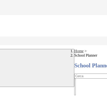
Home
>
School Planner
School Plann