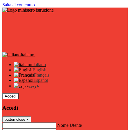
Salta al contenuto
Italiano
Italiano
English
Français
Español
عربى
Accedi
Accedi
button close
×
Nome Utente