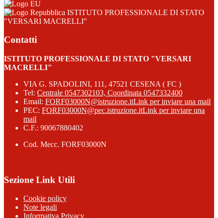
ISTITUTO PROFESSIONALE DI STATO
"VERSARI MACRELLI"
Contatti
ISTITUTO PROFESSIONALE DI STATO "VERSARI
MACRELLI"
VIA G. SPADOLINI, 111, 47521 CESENA ( FC )
Tel:
Centrale 0547302103, Coordinata 0547332400
Email:
FORF03000N@istruzione.it
Link per inviare una mail
PEC:
FORF03000N@pec.istruzione.it
Link per inviare una
mail
C.F.: 90067880402
Cod. Mecc. FORF03000N
Sezione Link Utili
Cookie policy
Note legali
Informativa Privacy