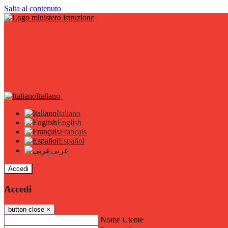
Salta al contenuto
Italiano
Italiano
English
Français
Español
عربى
Accedi
Accedi
button close
×
Nome Utente