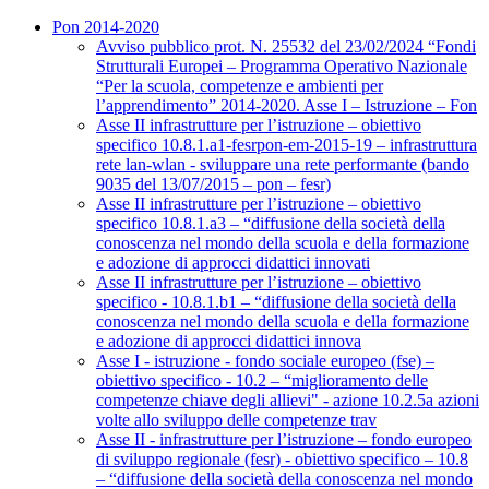
Pon 2014-2020
Avviso pubblico prot. N. 25532 del 23/02/2024 “Fondi
Strutturali Europei – Programma Operativo Nazionale
“Per la scuola, competenze e ambienti per
l’apprendimento” 2014-2020. Asse I – Istruzione – Fon
Asse II infrastrutture per l’istruzione – obiettivo
specifico 10.8.1.a1-fesrpon-em-2015-19 – infrastruttura
rete lan-wlan - sviluppare una rete performante (bando
9035 del 13/07/2015 – pon – fesr)
Asse II infrastrutture per l’istruzione – obiettivo
specifico 10.8.1.a3 – “diffusione della società della
conoscenza nel mondo della scuola e della formazione
e adozione di approcci didattici innovati
Asse II infrastrutture per l’istruzione – obiettivo
specifico - 10.8.1.b1 – “diffusione della società della
conoscenza nel mondo della scuola e della formazione
e adozione di approcci didattici innova
Asse I - istruzione - fondo sociale europeo (fse) –
obiettivo specifico - 10.2 – “miglioramento delle
competenze chiave degli allievi" - azione 10.2.5a azioni
volte allo sviluppo delle competenze trav
Asse II - infrastrutture per l’istruzione – fondo europeo
di sviluppo regionale (fesr) - obiettivo specifico – 10.8
– “diffusione della società della conoscenza nel mondo