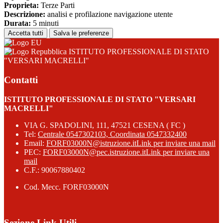
Proprieta:
Terze Parti
Descrizione:
analisi e profilazione navigazione utente
Durata:
5 minuti
Accetta tutti
Salva le preferenze
ISTITUTO PROFESSIONALE DI STATO
"VERSARI MACRELLI"
Contatti
ISTITUTO PROFESSIONALE DI STATO "VERSARI
MACRELLI"
VIA G. SPADOLINI, 111, 47521 CESENA ( FC )
Tel:
Centrale 0547302103, Coordinata 0547332400
Email:
FORF03000N@istruzione.it
Link per inviare una mail
PEC:
FORF03000N@pec.istruzione.it
Link per inviare una
mail
C.F.: 90067880402
Cod. Mecc. FORF03000N
Sezione Link Utili