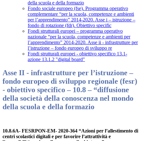
della scuola e della formazio
Fondo sociale europeo (fse). Programma operativo
complementare “per la scuola, competenze e ambienti
per l’apprendimento” 2014-2020. Asse i – istruzione –
fondo di rotazione (fdr). Obiettivo specific
Fondi strutturali europei – programma operativo
nazionale “per la scuola, competenze e ambienti per
l’apprendimento” 2014-2020. Asse ii - infrastrutture per
l’istruzione – fondo europeo di sviluppo re
Fondi strutturali europei - obiettivo specifico 13.1-
azione 13.1.2 "digital board"
Asse II - infrastrutture per l’istruzione –
fondo europeo di sviluppo regionale (fesr)
- obiettivo specifico – 10.8 – “diffusione
della società della conoscenza nel mondo
della scuola e della formazio
10.8.6A- FESRPON-EM- 2020-364 “Azioni per l’allestimento di
centri scolastici digitali e per favorire l’attrattività e