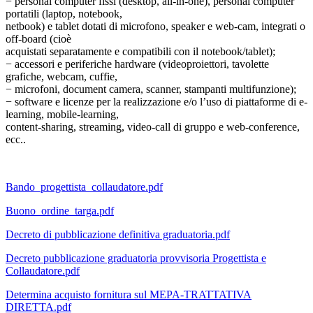
− personal computer fissi (desktop, all-in-one), personal computer
portatili (laptop, notebook,
netbook) e tablet dotati di microfono, speaker e web-cam, integrati o
off-board (cioè
acquistati separatamente e compatibili con il notebook/tablet);
− accessori e periferiche hardware (videoproiettori, tavolette
grafiche, webcam, cuffie,
− microfoni, document camera, scanner, stampanti multifunzione);
− software e licenze per la realizzazione e/o l’uso di piattaforme di e-
learning, mobile-learning,
content-sharing, streaming, video-call di gruppo e web-conference,
ecc..
Bando_progettista_collaudatore.pdf
Buono_ordine_targa.pdf
Decreto di pubblicazione definitiva graduatoria.pdf
Decreto pubblicazione graduatoria provvisoria Progettista e
Collaudatore.pdf
Determina acquisto fornitura sul MEPA-TRATTATIVA
DIRETTA.pdf