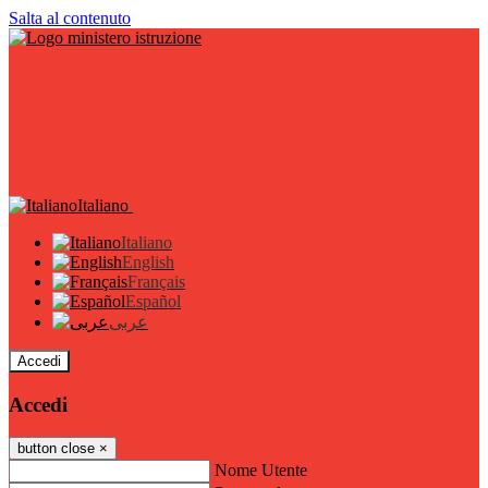
Salta al contenuto
Italiano
Italiano
English
Français
Español
عربى
Accedi
Accedi
button close
×
Nome Utente