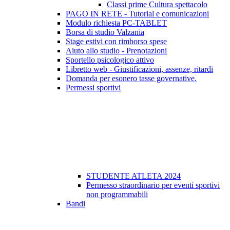
Classi prime Cultura spettacolo
PAGO IN RETE - Tutorial e comunicazioni
Modulo richiesta PC-TABLET
Borsa di studio Valzania
Stage estivi con rimborso spese
Aiuto allo studio - Prenotazioni
Sportello psicologico attivo
Libretto web - Giustificazioni, assenze, ritardi
Domanda per esonero tasse governative.
Permessi sportivi
STUDENTE ATLETA 2024
Permesso straordinario per eventi sportivi
non programmabili
Bandi