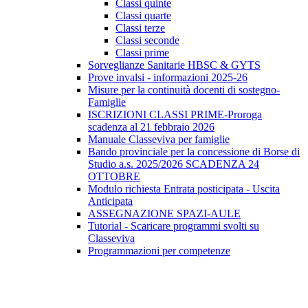
Classi quinte
Classi quarte
Classi terze
Classi seconde
Classi prime
Sorveglianze Sanitarie HBSC & GYTS
Prove invalsi - informazioni 2025-26
Misure per la continuità docenti di sostegno-
Famiglie
ISCRIZIONI CLASSI PRIME-Proroga
scadenza al 21 febbraio 2026
Manuale Classeviva per famiglie
Bando provinciale per la concessione di Borse di
Studio a.s. 2025/2026 SCADENZA 24
OTTOBRE
Modulo richiesta Entrata posticipata - Uscita
Anticipata
ASSEGNAZIONE SPAZI-AULE
Tutorial - Scaricare programmi svolti su
Classeviva
Programmazioni per competenze