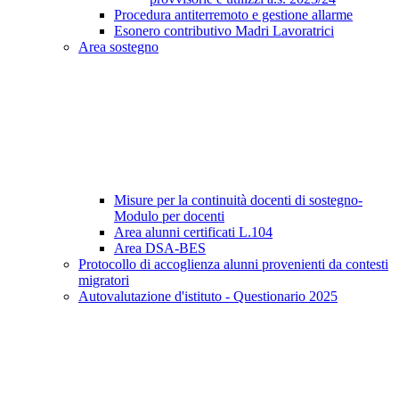
Procedura antiterremoto e gestione allarme
Esonero contributivo Madri Lavoratrici
Area sostegno
Misure per la continuità docenti di sostegno-
Modulo per docenti
Area alunni certificati L.104
Area DSA-BES
Protocollo di accoglienza alunni provenienti da contesti
migratori
Autovalutazione d'istituto - Questionario 2025