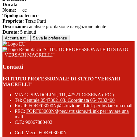
Durata
Nome:
__cc
Tipologia:
tecnico
Proprieta:
Terze Parti
Descrizione:
analisi e profilazione navigazione utente
Durata:
5 minuti
Accetta tutti
Salva le preferenze
ISTITUTO PROFESSIONALE DI STATO
"VERSARI MACRELLI"
Contatti
ISTITUTO PROFESSIONALE DI STATO "VERSARI
MACRELLI"
VIA G. SPADOLINI, 111, 47521 CESENA ( FC )
Tel:
Centrale 0547302103, Coordinata 0547332400
Email:
FORF03000N@istruzione.it
Link per inviare una mail
PEC:
FORF03000N@pec.istruzione.it
Link per inviare una
mail
C.F.: 90067880402
Cod. Mecc. FORF03000N