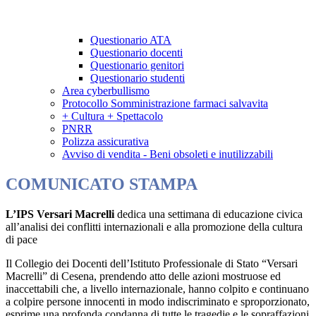
Questionario ATA
Questionario docenti
Questionario genitori
Questionario studenti
Area cyberbullismo
Protocollo Somministrazione farmaci salvavita
+ Cultura + Spettacolo
PNRR
Polizza assicurativa
Avviso di vendita - Beni obsoleti e inutilizzabili
COMUNICATO STAMPA
L’IPS Versari Macrelli
dedica una settimana di educazione civica
all’analisi dei conflitti internazionali e alla promozione della cultura
di pace
Il Collegio dei Docenti dell’Istituto Professionale di Stato “Versari
Macrelli” di Cesena, prendendo atto delle azioni mostruose ed
inaccettabili che, a livello internazionale, hanno colpito e continuano
a colpire persone innocenti in modo indiscriminato e sproporzionato,
esprime una profonda condanna di tutte le tragedie e le sopraffazioni