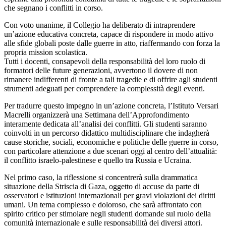
che segnano i conflitti in corso.
Con voto unanime, il Collegio ha deliberato di intraprendere
un’azione educativa concreta, capace di rispondere in modo attivo
alle sfide globali poste dalle guerre in atto, riaffermando con forza la
propria mission scolastica.
Tutti i docenti, consapevoli della responsabilità del loro ruolo di
formatori delle future generazioni, avvertono il dovere di non
rimanere indifferenti di fronte a tali tragedie e di offrire agli studenti
strumenti adeguati per comprendere la complessità degli eventi.
Per tradurre questo impegno in un’azione concreta, l’Istituto Versari
Macrelli organizzerà una
Settimana dell’Approfondimento
interamente dedicata all’analisi dei conflitti. Gli studenti saranno
coinvolti in un percorso didattico multidisciplinare che indagherà
cause storiche, sociali, economiche e politiche delle guerre in corso,
con particolare attenzione a due scenari oggi al centro dell’attualità:
il conflitto israelo-palestinese e quello tra Russia e Ucraina.
Nel primo caso, la riflessione si concentrerà sulla drammatica
situazione della Striscia di Gaza, oggetto di accuse da parte di
osservatori e istituzioni internazionali per gravi violazioni dei diritti
umani. Un tema complesso e doloroso, che sarà affrontato con
spirito critico per stimolare negli studenti domande sul ruolo della
comunità internazionale e sulle responsabilità dei diversi attori.