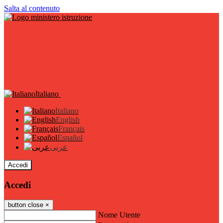
Salta al contenuto
Italiano
Italiano
English
Français
Español
عربى
Accedi
Accedi
button close
×
Nome Utente