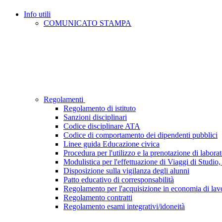
Info utili
COMUNICATO STAMPA
Regolamenti
Regolamento di istituto
Sanzioni disciplinari
Codice disciplinare ATA
Codice di comportamento dei dipendenti pubblici
Linee guida Educazione civica
Procedura per l'utilizzo e la prenotazione di laborat
Modulistica per l'effettuazione di Viaggi di Studio, 
Disposizione sulla vigilanza degli alunni
Patto educativo di corresponsabilità
Regolamento per l'acquisizione in economia di lavor
Regolamento contratti
Regolamento esami integrativi/idoneità