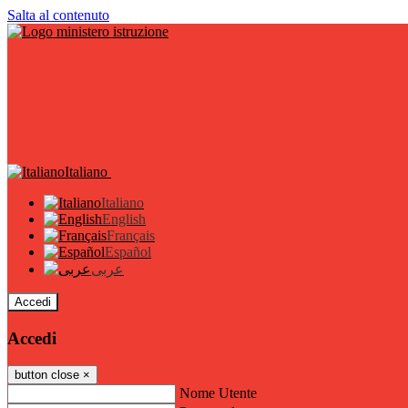
Salta al contenuto
Italiano
Italiano
English
Français
Español
عربى
Accedi
Accedi
button close
×
Nome Utente