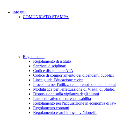
Info utili
COMUNICATO STAMPA
Regolamenti
Regolamento di istituto
Sanzioni disciplinari
Codice disciplinare ATA
Codice di comportamento dei dipendenti pubblici
Linee guida Educazione civica
Procedura per l'utilizzo e la prenotazione di laborat
Modulistica per l'effettuazione di Viaggi di Studio, 
Disposizione sulla vigilanza degli alunni
Patto educativo di corresponsabilità
Regolamento per l'acquisizione in economia di lavor
Regolamento contratti
Regolamento esami integrativi/idoneità