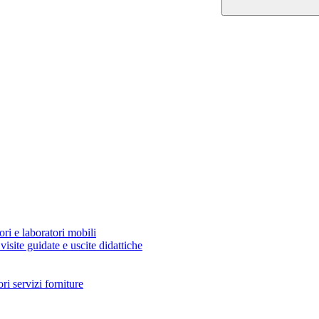
ori e laboratori mobili
visite guidate e uscite didattiche
i servizi forniture