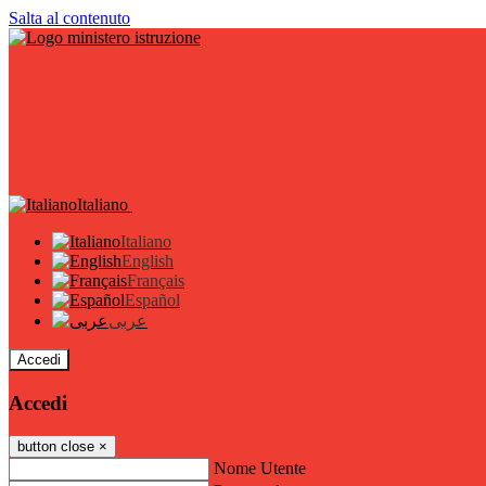
Salta al contenuto
Italiano
Italiano
English
Français
Español
عربى
Accedi
Accedi
button close
×
Nome Utente