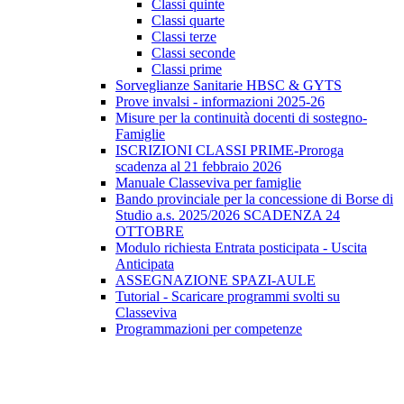
Classi quinte
Classi quarte
Classi terze
Classi seconde
Classi prime
Sorveglianze Sanitarie HBSC & GYTS
Prove invalsi - informazioni 2025-26
Misure per la continuità docenti di sostegno-
Famiglie
ISCRIZIONI CLASSI PRIME-Proroga
scadenza al 21 febbraio 2026
Manuale Classeviva per famiglie
Bando provinciale per la concessione di Borse di
Studio a.s. 2025/2026 SCADENZA 24
OTTOBRE
Modulo richiesta Entrata posticipata - Uscita
Anticipata
ASSEGNAZIONE SPAZI-AULE
Tutorial - Scaricare programmi svolti su
Classeviva
Programmazioni per competenze