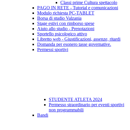
Classi prime Cultura spettacolo
PAGO IN RETE - Tutorial e comunicazioni
Modulo richiesta PC-TABLET
Borsa di studio Valzania
Stage estivi con rimborso spese
Aiuto allo studio - Prenotazioni
Sportello psicologico attivo
Libretto web - Giustificazioni, assenze, ritardi
Domanda per esonero tasse governative.
Permessi sportivi
STUDENTE ATLETA 2024
Permesso straordinario per eventi sportivi
non programmabili
Bandi