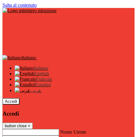
Salta al contenuto
Italiano
Italiano
English
Français
Español
عربى
Accedi
Accedi
button close
×
Nome Utente