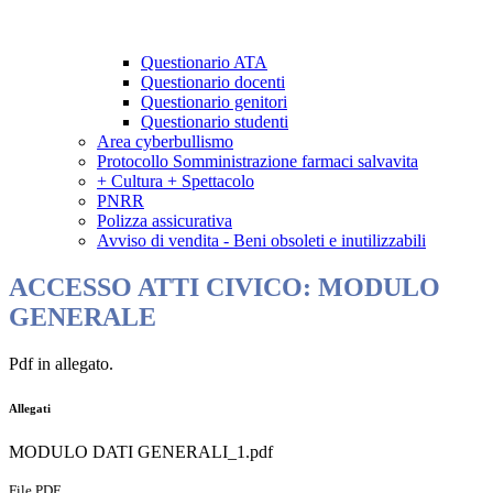
Questionario ATA
Questionario docenti
Questionario genitori
Questionario studenti
Area cyberbullismo
Protocollo Somministrazione farmaci salvavita
+ Cultura + Spettacolo
PNRR
Polizza assicurativa
Avviso di vendita - Beni obsoleti e inutilizzabili
ACCESSO ATTI CIVICO: MODULO
GENERALE
Pdf in allegato.
Allegati
MODULO DATI GENERALI_1.pdf
File PDF