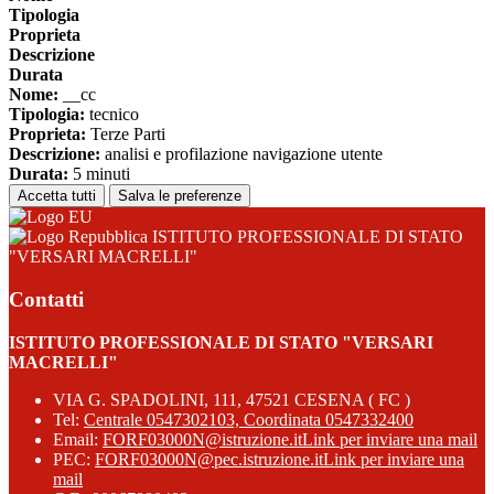
Tipologia
Proprieta
Descrizione
Durata
Nome:
__cc
Tipologia:
tecnico
Proprieta:
Terze Parti
Descrizione:
analisi e profilazione navigazione utente
Durata:
5 minuti
Accetta tutti
Salva le preferenze
ISTITUTO PROFESSIONALE DI STATO
"VERSARI MACRELLI"
Contatti
ISTITUTO PROFESSIONALE DI STATO "VERSARI
MACRELLI"
VIA G. SPADOLINI, 111, 47521 CESENA ( FC )
Tel:
Centrale 0547302103, Coordinata 0547332400
Email:
FORF03000N@istruzione.it
Link per inviare una mail
PEC:
FORF03000N@pec.istruzione.it
Link per inviare una
mail