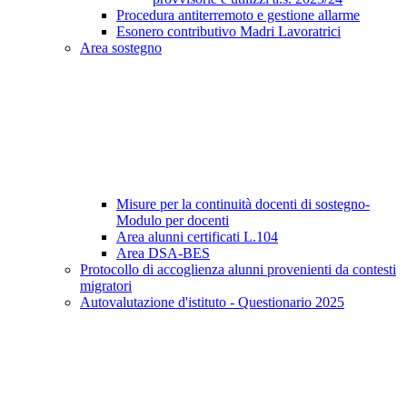
Procedura antiterremoto e gestione allarme
Esonero contributivo Madri Lavoratrici
Area sostegno
Misure per la continuità docenti di sostegno-
Modulo per docenti
Area alunni certificati L.104
Area DSA-BES
Protocollo di accoglienza alunni provenienti da contesti
migratori
Autovalutazione d'istituto - Questionario 2025