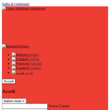
Salta al contenuto
Italiano
Italiano
English
Français
Español
عربى
Accedi
Accedi
button close
×
Nome Utente