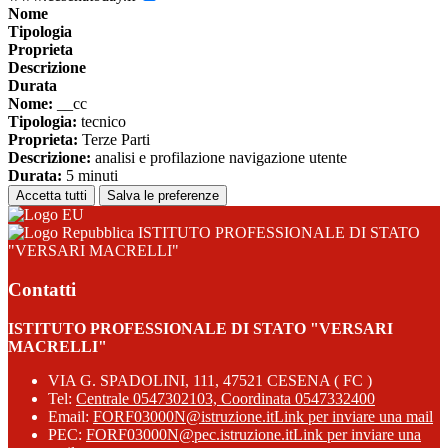
Nome
Tipologia
Proprieta
Descrizione
Durata
Nome:
__cc
Tipologia:
tecnico
Proprieta:
Terze Parti
Descrizione:
analisi e profilazione navigazione utente
Durata:
5 minuti
Accetta tutti
Salva le preferenze
ISTITUTO PROFESSIONALE DI STATO
"VERSARI MACRELLI"
Contatti
ISTITUTO PROFESSIONALE DI STATO "VERSARI
MACRELLI"
VIA G. SPADOLINI, 111, 47521 CESENA ( FC )
Tel:
Centrale 0547302103, Coordinata 0547332400
Email:
FORF03000N@istruzione.it
Link per inviare una mail
PEC:
FORF03000N@pec.istruzione.it
Link per inviare una