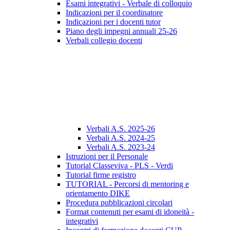
Esami integrativi - Verbale di colloquio
Indicazioni per il coordinatore
Indicazioni per i docenti tutor
Piano degli impegni annuali 25-26
Verbali collegio docenti
Verbali A.S. 2025-26
Verbali A.S. 2024-25
Verbali A.S. 2023-24
Istruzioni per il Personale
Tutorial Classeviva - PLS - Verdi
Tutorial firme registro
TUTORIAL - Percorsi di mentoring e
orientamento DIKE
Procedura pubblicazioni circolari
Format contenuti per esami di idoneità -
integrativi