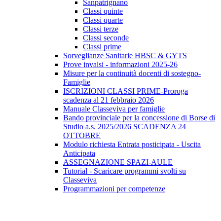
Sanpatrignano
Classi quinte
Classi quarte
Classi terze
Classi seconde
Classi prime
Sorveglianze Sanitarie HBSC & GYTS
Prove invalsi - informazioni 2025-26
Misure per la continuità docenti di sostegno-
Famiglie
ISCRIZIONI CLASSI PRIME-Proroga
scadenza al 21 febbraio 2026
Manuale Classeviva per famiglie
Bando provinciale per la concessione di Borse di
Studio a.s. 2025/2026 SCADENZA 24
OTTOBRE
Modulo richiesta Entrata posticipata - Uscita
Anticipata
ASSEGNAZIONE SPAZI-AULE
Tutorial - Scaricare programmi svolti su
Classeviva
Programmazioni per competenze