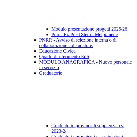
Modulo presentazione progetti 2025/26
Pnrr - Ex Pnsd Stem - Melpomene
PNRR - Avviso di selezione interna o di
collaborazione collaudatore.
Educazione Civica
Quadri di riferimento EdS
MODULO ANAGRAFICA - Nuovo personale
in servizio
Graduatorie
Graduatorie provinciali supplenza a.s.
2023-24
Graduatoria provvisoria assegnazioni