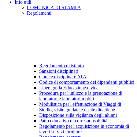
Info utili
COMUNICATO STAMPA
Regolamenti
Regolamento di istituto
Sanzioni disciplinari
Codice disciplinare ATA
Codice di comportamento dei dipendenti pubblici
Linee guida Educazione civica
Procedura per l'utilizzo e la prenotazione di
laboratori e laboratori mobili
Modulistica per l'effettuazione di Viaggi di
Studio, visite guidate e uscite didattiche
Disposizione sulla vigilanza degli alunni
Patto educativo di corresponsabilità
Regolamento per l'acquisizione in economia di
lavori servizi forniture